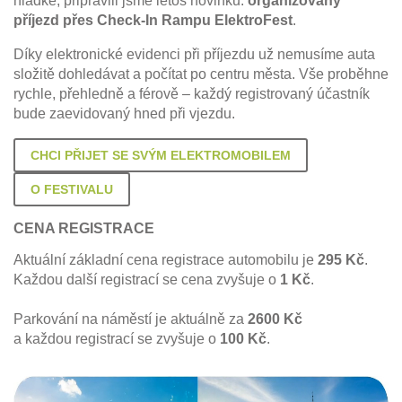
hladké, připravili jsme letos novinku:
organizovaný
příjezd přes Check-In Rampu ElektroFest
.
Díky elektronické evidenci při příjezdu už nemusíme auta
složitě dohledávat a počítat po centru města. Vše proběhne
rychle, přehledně a férově – každý registrovaný účastník
bude zaevidovaný hned při vjezdu.
CHCI PŘIJET SE SVÝM ELEKTROMOBILEM
O FESTIVALU
CENA REGISTRACE
Aktuální základní cena registrace automobilu je
295 Kč
.
Každou další registrací se cena zvyšuje o
1 Kč
.
Parkování na náměstí je aktuálně za
2600 Kč
a každou registrací se zvyšuje o
100 Kč
.