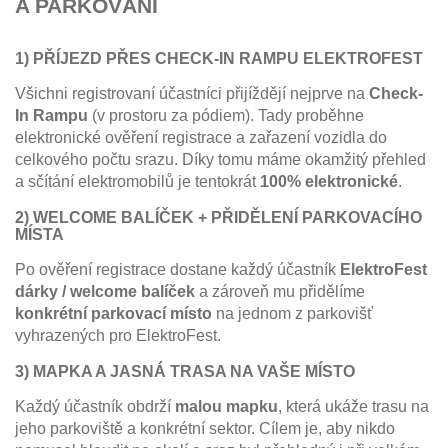
A PARKOVÁNÍ
1) PŘÍJEZD PŘES CHECK-IN RAMPU ELEKTROFEST
Všichni registrovaní účastníci přijíždějí nejprve na
Check-
In Rampu
(v prostoru za pódiem). Tady proběhne
elektronické ověření registrace a zařazení vozidla do
celkového počtu srazu. Díky tomu máme okamžitý přehled
a sčítání elektromobilů je tentokrát
100% elektronické
.
2) WELCOME BALÍČEK + PŘIDĚLENÍ PARKOVACÍHO
MÍSTA
Po ověření registrace dostane každý účastník
ElektroFest
dárky / welcome balíček
a zároveň mu přidělíme
konkrétní parkovací místo
na jednom z parkovišť
vyhrazených pro ElektroFest.
3) MAPKA A JASNÁ TRASA NA VAŠE MÍSTO
Každý účastník obdrží
malou mapku
, která ukáže trasu na
jeho parkoviště a konkrétní sektor. Cílem je, aby nikdo