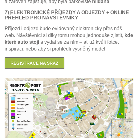
a zároveň zajišťuje, aby byla parkoviště
hlídaná
.
7) ELEKTRONICKÉ PŘÍJEZDY A ODJEZDY + ONLINE
PŘEHLED PRO NÁVŠTĚVNÍKY
Příjezd i odjezd bude evidovaný elektronicky přes náš
web. Návštěvníci si díky tomu mohou jednoduše zjistit,
kde
které auto stojí
a vydat se za ním – ať už kvůli fotce,
inspiraci, nebo aby si prohlédli vysněný model.
REGISTRACE NA SRAZ