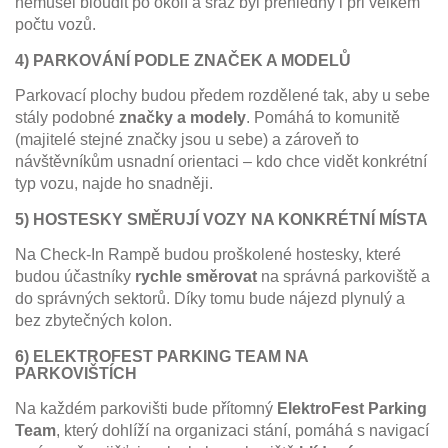
nemusel bloudit po okolí a sraz byl přehledný i při velkém
počtu vozů.
4) PARKOVÁNÍ PODLE ZNAČEK A MODELŮ
Parkovací plochy budou předem rozdělené tak, aby u sebe
stály podobné
značky a modely
. Pomáhá to komunitě
(majitelé stejné značky jsou u sebe) a zároveň to
návštěvníkům usnadní orientaci – kdo chce vidět konkrétní
typ vozu, najde ho snadněji.
5) HOSTESKY SMĚRUJÍ VOZY NA KONKRÉTNÍ MÍSTA
Na Check-In Rampě budou proškolené hostesky, které
budou účastníky
rychle směrovat
na správná parkoviště a
do správných sektorů. Díky tomu bude nájezd plynulý a
bez zbytečných kolon.
6) ELEKTROFEST PARKING TEAM NA
PARKOVIŠTÍCH
Na každém parkovišti bude přítomný
ElektroFest Parking
Team
, který dohlíží na organizaci stání, pomáhá s navigací