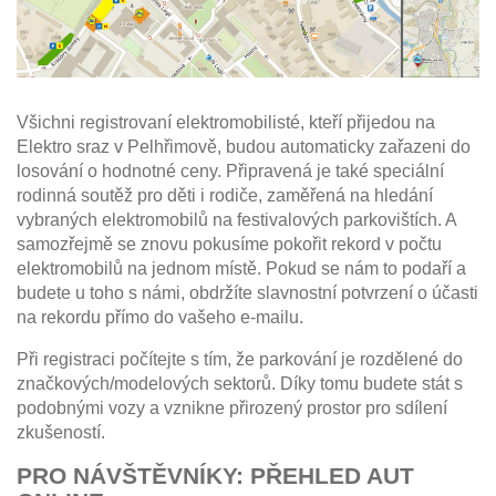
Všichni registrovaní elektromobilisté, kteří přijedou na
Elektro sraz v Pelhřimově, budou automaticky zařazeni do
losování o hodnotné ceny. Připravená je také speciální
rodinná soutěž pro děti i rodiče, zaměřená na hledání
vybraných elektromobilů na festivalových parkovištích. A
samozřejmě se znovu pokusíme pokořit rekord v počtu
elektromobilů na jednom místě. Pokud se nám to podaří a
budete u toho s námi, obdržíte slavnostní potvrzení o účasti
na rekordu přímo do vašeho e-mailu.
Při registraci počítejte s tím, že parkování je rozdělené do
značkových/modelových sektorů. Díky tomu budete stát s
podobnými vozy a vznikne přirozený prostor pro sdílení
zkušeností.
PRO NÁVŠTĚVNÍKY: PŘEHLED AUT