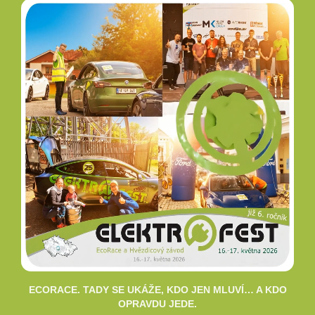
ECORACE. TADY SE UKÁŽE, KDO JEN MLUVÍ… A KDO
OPRAVDU JEDE.